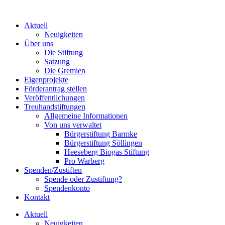
Zum
Inhalt
Aktuell
wechseln
Neuigkeiten
Über uns
Die Stiftung
Satzung
Die Gremien
Eigenprojekte
Förderantrag stellen
Veröffentlichungen
Treuhandstiftungen
Allgemeine Informationen
Von uns verwaltet
Bürgerstiftung Barmke
Bürgerstiftung Söllingen
Heeseberg Biogas Stiftung
Pro Warberg
Spenden/Zustiften
Spende oder Zustiftung?
Spendenkonto
Kontakt
Aktuell
Neuigkeiten