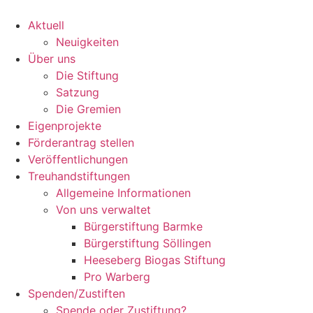
Zum
Inhalt
Aktuell
wechseln
Neuigkeiten
Über uns
Die Stiftung
Satzung
Die Gremien
Eigenprojekte
Förderantrag stellen
Veröffentlichungen
Treuhandstiftungen
Allgemeine Informationen
Von uns verwaltet
Bürgerstiftung Barmke
Bürgerstiftung Söllingen
Heeseberg Biogas Stiftung
Pro Warberg
Spenden/Zustiften
Spende oder Zustiftung?