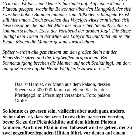
Grün des Waldes eine kleine Schutzhütte auf. Auf einem kleinen
Plateau gelegen, wacht ihr Bewohner über den Hangpfad, der sich
zwischen hohen Bäumen hinunter zum Talboden schlängelt. Es ist
still hier unten. Doch zwischen das Vogelgezwitscher mischen sich
leise Gesänge, die aus der Mitte des mystischen Steinlabyrinths zu
kommen scheinen. Es ist der Vorabend der großen Jagd. Die Sippe
huldigt dem Totem in der Mitte des Labyrinths und bittet um reiche
Beute. Mögen die Männer gesund zurückkehren.
Später werden alle gemeinsam um den großen Stein mit der
Feuerstelle sitzen und die Jagdwaffen präparieren. Bei
Sonnenaufgang brechen die Männer auf nach Scahaningi, um dort
am großen See auf die Herde Wildpferde zu warten…..“
Das ist Hamlet, der Mann aus dem Paläon, dessen
Speere vor 300.000 Jahren an einem See bei der
Pferdejagd im Ufersumpf versanken. Foto: paläon
GmbH
So könnte es gewesen sein, vielleicht aber auch ganz anders.
Sicher aber ist, dass Sie zwei Torwächter passieren werden,
bevor Sie zu der Picknickhütte auf dem kleinen Plateau
kommen. Auch den Pfad in den Talkessel wird es geben, der zu
zwei gegenüberliegenden Hütten führt, vor denen auf einem