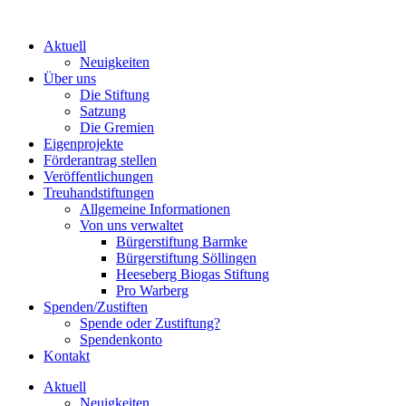
Zum
Inhalt
Aktuell
wechseln
Neuigkeiten
Über uns
Die Stiftung
Satzung
Die Gremien
Eigenprojekte
Förderantrag stellen
Veröffentlichungen
Treuhandstiftungen
Allgemeine Informationen
Von uns verwaltet
Bürgerstiftung Barmke
Bürgerstiftung Söllingen
Heeseberg Biogas Stiftung
Pro Warberg
Spenden/Zustiften
Spende oder Zustiftung?
Spendenkonto
Kontakt
Aktuell
Neuigkeiten