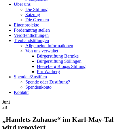
Über uns
Die Stiftung
Satzung
Die Gremien
Eigenprojekte
Förderantrag stellen
Veröffentlichungen
Treuhandstiftungen
Allgemeine Informationen
Von uns verwaltet
Bürgerstiftung Barmke
Bürgerstiftung Söllingen
Heeseberg Biogas Stiftung
Pro Warberg
Spenden/Zustiften
Spende oder Zustiftung?
Spendenkonto
Kontakt
Juni
28
„Hamlets Zuhause“ im Karl-May-Tal
wird renoviert