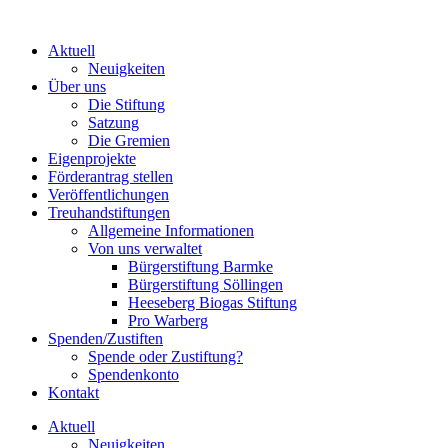
Zum
Inhalt
Aktuell
wechseln
Neuigkeiten
Über uns
Die Stiftung
Satzung
Die Gremien
Eigenprojekte
Förderantrag stellen
Veröffentlichungen
Treuhandstiftungen
Allgemeine Informationen
Von uns verwaltet
Bürgerstiftung Barmke
Bürgerstiftung Söllingen
Heeseberg Biogas Stiftung
Pro Warberg
Spenden/Zustiften
Spende oder Zustiftung?
Spendenkonto
Kontakt
Aktuell
Neuigkeiten